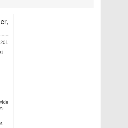
er,
1,
 wide
rs.
ba
,