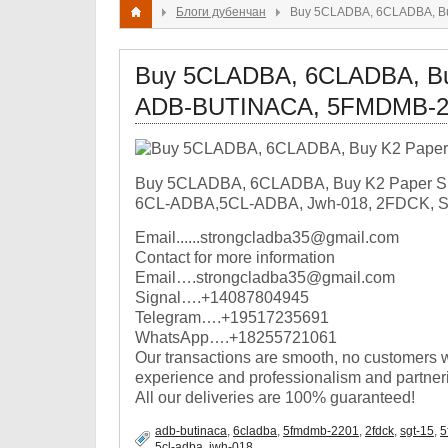
Блоги дубенчан
Buy 5CLADBA, 6CLADBA, Bu
Buy 5CLADBA, 6CLADBA, Buy
ADB-BUTINACA, 5FMDMB-2
Buy 5CLADBA, 6CLADBA, Buy K2 Paper S
6CL-ADBA,5CL-ADBA, Jwh-018, 2FDCK, S
Email......strongcladba35@gmail.com
Contact for more information
Email….strongcladba35@gmail.com
Signal….+14087804945
Telegram….+19517235691
WhatsApp….+18255721061
Our transactions are smooth, no customers w
experience and professionalism and partner
All our deliveries are 100% guaranteed!
adb-butinaca
,
6cladba
,
5fmdmb-2201
,
2fdck
,
sgt-15
,
5
5cl-adba
,
jwh-018