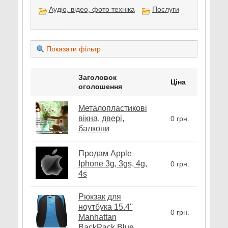
Аудіо, відео, фото техніка
Послуги
Показати фільтр
Заголовок
Ціна
оголошення
Металопластикові
вікна, двері,
0 грн.
балкони
Продам Apple
Iphone 3g, 3gs, 4g,
0 грн.
4s
Рюкзак для
ноутбука 15.4''
0 грн.
Manhattan
BackPack Blue