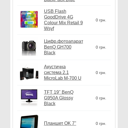
USB Flash
GoodDrive 4G
0 грн.
Colour Mix Retail 9
Wsyf
Цифр.фотоапарат
BenQ GH700
0 грн.
Black
Акустична
система 2.1
0 грн.
MicroLab M-700 U
TFT 19" BenQ
G950A Glossy
0 грн.
Black
Планшет OK 7"
0 грн.