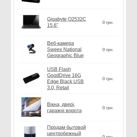
Gigabyte Q2532C
0 грн.
15.6"
Веб-камера
Sweex National
0 грн.
Geographic Blue
USB Flash
GoodDrive 16G
0 грн.
Edge Black USB
3.0, Retail
Вікна, двері,
0 грн.
гаражні ворота
Продам бытовой
центробежный
0 грн.