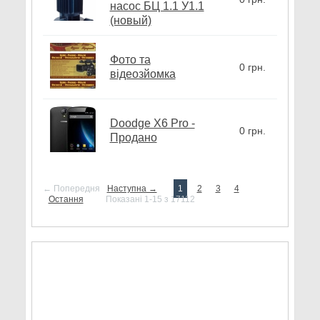
насос БЦ 1.1 У1.1
(новый)
Фото та
0 грн.
відеозйомка
Doodge X6 Pro -
0 грн.
Продано
← Попередня
Наступна →
1
2
3
4
Остання
Показані 1-15 з 17112