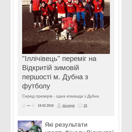
"Іллічівець" переміг на
Відкритій зимовій
першості м. Дубна з
футболу
Серед призерів - одна команда з Дубна
—
19.02.2019
dzvonyk
25
Які результати