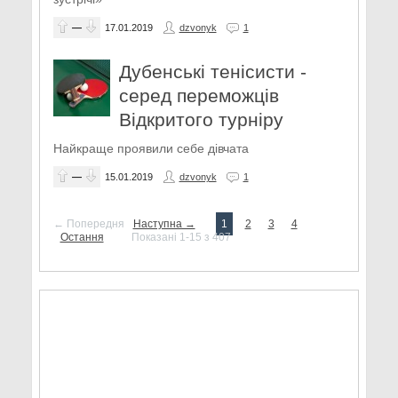
—
17.01.2019
dzvonyk
1
Дубенські тенісисти -
серед переможців
Відкритого турніру
Найкраще проявили себе дівчата
—
15.01.2019
dzvonyk
1
← Попередня
Наступна →
1
2
3
4
Остання
Показані 1-15 з 407