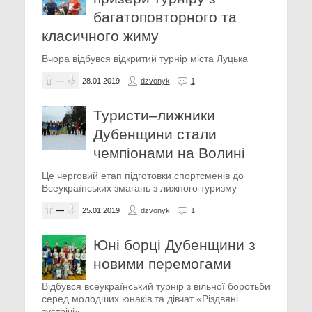
багатоповторного та
класичного жиму
Вчора відбувся відкритий турнір міста Луцька
—
28.01.2019
dzvonyk
1
Туристи–лижники
Дубенщини стали
чемпіонами на Волині
Це черговий етап підготовки спортсменів до
Всеукраїнських змагань з лижного туризму
—
25.01.2019
dzvonyk
1
Юні борці Дубенщини з
новими перемогами
Відбувся всеукраїнський турнір з вільної боротьби
серед молодших юнаків та дівчат «Різдвяні
зустрічі»