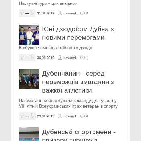
Наступні тури - цих вихідних
—
31.01.2019
dzvonyk
0
Юні дзюдоїсти Дубна з
новими перемогами
Відбувся чемпіонат області з дзюдо
—
30.01.2019
dzvonyk
1
Дубенчанин - серед
переможців змагання з
важкої атлетики
На змаганнях формували команду для участі у
VIII літніх Всеукраїнських іграх ветеранів спорту
—
29.01.2019
dzvonyk
0
Дубенські спортсмени -
призери турніру з