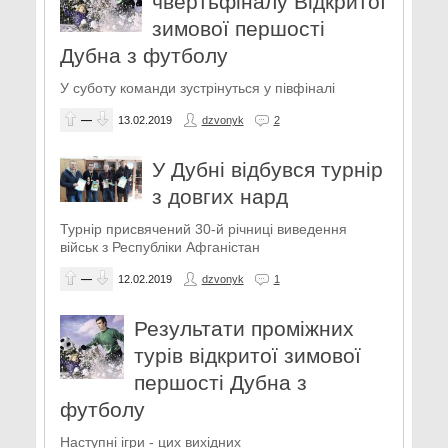
чвертьфіналу Відкритої
зимової першості
Дубна з футболу
У суботу команди зустрінуться у півфіналі
—
13.02.2019
dzvonyk
2
У Дубні відбувся турнір
з довгих нард
Турнір присвячений 30-й річниці виведення
військ з Республіки Афганістан
—
12.02.2019
dzvonyk
1
Результати проміжних
турів відкритої зимової
першості Дубна з
футболу
Наступні ігри - цих вихідних