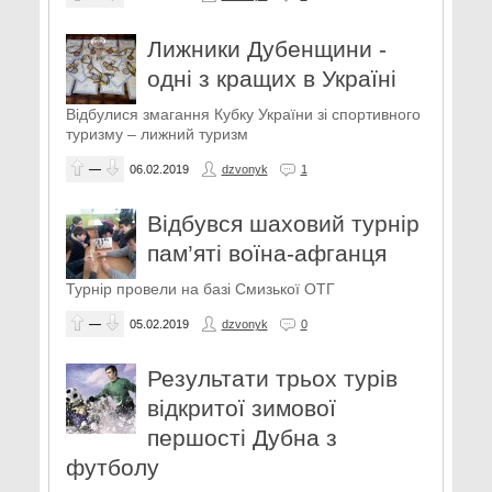
Лижники Дубенщини -
одні з кращих в Україні
Відбулися змагання Кубку України зі спортивного
туризму – лижний туризм
—
06.02.2019
dzvonyk
1
Відбувся шаховий турнір
пам’яті воїна-афганця
Турнір провели на базі Смизької ОТГ
—
05.02.2019
dzvonyk
0
Результати трьох турів
відкритої зимової
першості Дубна з
футболу