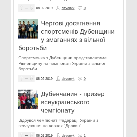
—
08.02.2019
dzvonyk
0
Чергові досягнення
спортсменів Дубенщини
у змаганнях з вільної
боротьби
Спортсменка з Дубенщини представлятиме
Рівненщину на чемпіонаті України з вільної
боротьби
—
08.02.2019
dzvonyk
0
Дубенчанин - призер
всеукраїнського
чемпіонату
Відбувся чемпіонат Федерації України з
веслування на човнах “Дракон”
—
06.02.2019
dzvonyk
1