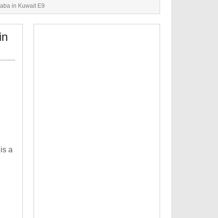
Baba in Kuwait E9
in
is a