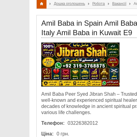
Дошка оголошень
Робота
Вакансії
A
Amil Baba in Spain Amil Baba
Italy Amil Baba in Kuwait E9
Amil Baba Peer Syed Jibran Shah – Trusted 
well-known and experienced spiritual healer,
decades of knowledge in ancient spiritual pr
various life challenges.
Телефон:
03226382012
Ціна:
0 грн.