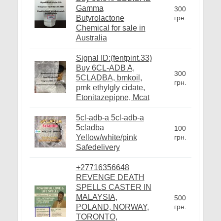
Gamma
300
Butyrolactone
грн.
Chemical for sale in
Australia
Signal ID:(fentpint.33)
Buy 6CL-ADB A,
300
5CLADBA, bmkoil,
грн.
pmk ethylgly cidate,
Etonitazepipne, Mcat
5cl-adb-a 5cl-adb-a
5cladba
100
Yellow/white/pink
грн.
Safedelivery
+27716356648
REVENGE DEATH
SPELLS CASTER IN
MALAYSIA,
500
POLAND, NORWAY,
грн.
TORONTO,