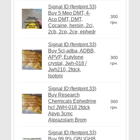
Signal ID:(fentpint.33)
Buy 5 Meo DMT, 4-
300
Aco DMT, DMT,
грн.
Cocaine, heroin, 2ci,
2cb, 2cp, 2ce, ephedr
Signal ID:(fentpint.33)
Buy 5cl-adba, ADBB,
APVP, Eutylone
300
crystal, Jwh-018 /
грн.
Jwh210, 2fdck,
Isotoni
Signal ID:(fentpint.33)
Buy Research
Chemicals Ephedrine
300
hcl JWH-018 2fdck
грн.
Apvp 3cmc
Alprazolam Brom
Signal ID:(fentpint.33)
Buy 99.9% GBL\GHB