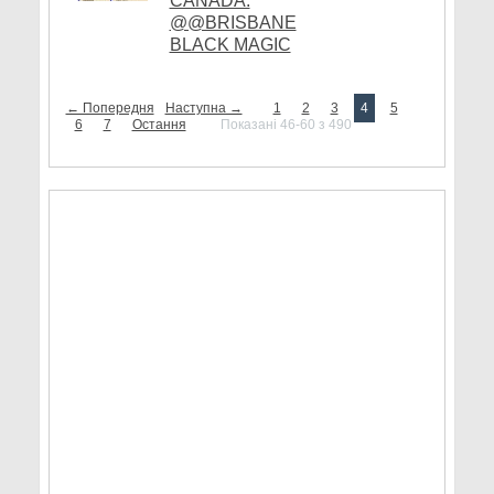
CANADA.
@@BRISBANE
BLACK MAGIC
← Попередня
Наступна →
1
2
3
4
5
6
7
Остання
Показані 46-60 з 490