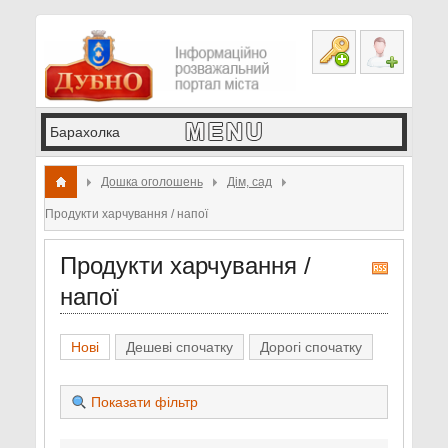
Дошка оголошень
Дім, сад
Продукти харчування / напої
Продукти харчування /
R
S
напої
S
Нові
Дешеві спочатку
Дорогі спочатку
Показати фільтр