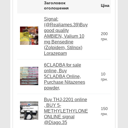
Заголовок
Ціна
оголошення
Signal:
(@Realjames.39)Buy
good quality
200
AMBIEN, Valium 10
грн.
mg Bensedine
(Zolpidem, Stilnox)
Lorazepam
6CLADBA for sale
online, Buy
10
5CLADBA Online,
грн.
Purchase Nitazenes
powder,
Buy THJ-2201 online
, BUY 5-
150
METHYLETHYLONE
грн.
ONLINE signal
@Diago.35