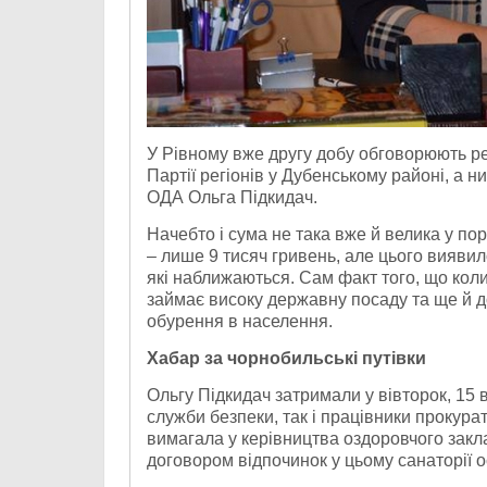
У Рівному вже другу добу обговорюють р
Партії регіонів у Дубенському районі, а 
ОДА Ольга Підкидач.
Начебто і сума не така вже й велика у пор
– лише 9 тисяч гривень, але цього виявил
які наближаються. Сам факт того, що кол
займає високу державну посаду та ще й 
обурення в населення.
Хабар за чорнобильські путівки
Ольгу Підкидач затримали у вівторок, 15 
служби безпеки, так і працівники прокур
вимагала у керівництва оздоровчого закл
договором відпочинок у цьому санаторії о