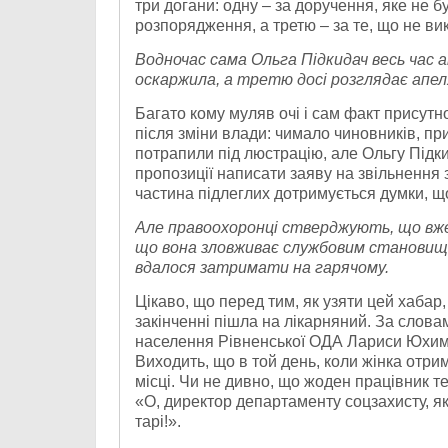
три догани: одну – за доручення, яке не 
розпорядження, а третю – за те, що не вик
Водночас сама Ольга Підкидач весь час а
оскаржила, а третю досі розглядає апел
Багато кому муляв очі і сам факт присутн
після зміни влади: чимало чиновників, п
потрапили під люстрацію, але Ольгу Підк
пропозиції написати заяву на звільнення
частина підлеглих дотримується думки, щ
Але правоохоронці стверджують, що вже 
що вона зловживає службовим становищем
вдалося затримати на гарячому.
Цікаво, що перед тим, як узяти цей хабар, 
закінченні пішла на лікарняний. За слов
населення Рівненської ОДА Лариси Юхимен
Виходить, що в той день, коли жінка отр
місці. Чи не дивно, що жоден працівник те
«О, директор департаменту соцзахисту, як
тарі!».