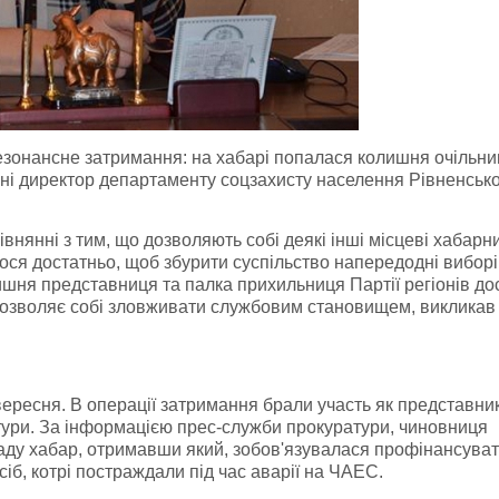
езонансне затримання: на хабарі попалася колишня очільни
нині директор департаменту соцзахисту населення Рівненсько
івнянні з тим, що дозволяють собі деякі інші місцеві хабарн
ося достатньо, щоб збурити суспільство напередодні виборі
ишня представниця та палка прихильниця Партії регіонів до
дозволяє собі зловживати службовим становищем, викликав
вересня. В операції затримання брали участь як представни
атури. За інформацією прес-служби прокуратури, чиновниця
аду хабар, отримавши який, зобов'язувалася профінансуват
сіб, котрі постраждали під час аварії на ЧАЕС.