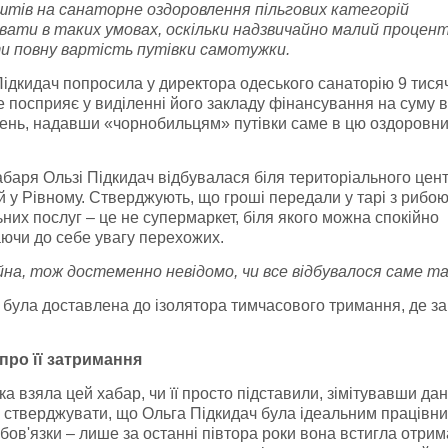
штів на санаторне оздоровлення пільгових категорій
вати в таких умовах, оскільки надзвичайно малий процен
ти повну вартість путівки самотужки.
ідкидач попросила у директора одеського санаторію 9 тися
е посприяє у виділенні його закладу фінансування на суму 
ивень, надавши «чорнобильцям» путівки саме в цю оздоровн
баря Ользі Підкидач відбувалася біля територіального цен
й у Рівному. Стверджують, що гроші передали у тарі з рибою
них послуг – це не супермаркет, біля якого можна спокійно
ючи до себе увагу перехожих.
йна, тож достеменно невідомо, чи все відбувалося саме та
була доставлена до ізолятора тимчасового тримання, де з
про її затримання
нка взяла цей хабар, чи її просто підставили, зімітувавши да
во стверджувати, що Ольга Підкидач була ідеальним працівн
бов'язки – лише за останні півтора роки вона встигла отрим