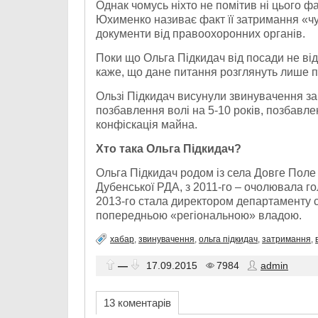
Однак чомусь ніхто не помітив ні цього ф
Юхименко називає факт її затримання «чут
документи від правоохоронних органів.
Поки що Ольга Підкидач від посади не в
каже, що дане питання розглянуть лише пі
Ользі Підкидач висунули звинувачення за
позбавлення волі на 5-10 років, позбавлен
конфіскація майна.
Хто така Ольга Підкидач?
Ольга Підкидач родом із села Довге Поле
Дубенської РДА, з 2011-го – очолювала г
2013-го стала директором департаменту 
попередньою «регіональною» владою.
хабар
,
звинувачення
,
ольга підкидач
,
затримання
,
—
17.09.2015
7984
admin
13 коментарів