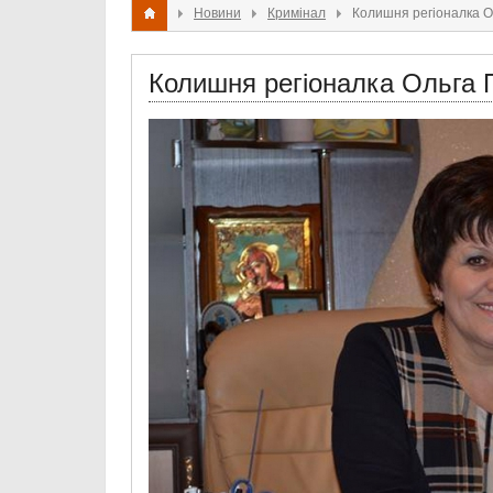
Новини
Кримінал
Колишня регіоналка О
Колишня регіоналка Ольга П