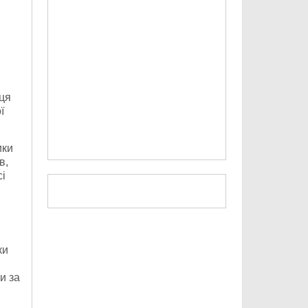
ця
ї
ики
в,
сі
ки
и за