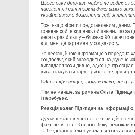
Цього року держава майже не виділяє ко
населення і санаторіям дуже важко вижи
українців може дозволити собі заплати
Тож, якщо вірити представленим даним, П
гривень собі в кишеню, обіцяючи, що за ц
десять раз більшу – близько 90 тисяч гр
від імені департаменту соцзахисту.
За неофіційною інформацією передача ха
соцпослуг, який знаходиться на Дубенські
виглядає трохи дивно, адже центр соціаль
вивантажувати тару з рибою, не приверта
Однак інформація, знову ж таки, неофіці
Тим не менше, затримана Ольга Підкидач 
і перебуває.
Реакція колег Підкидач на інформацію 
Думки її колег відносно того, чи дійсно жі
факт, різняться. З одного боку, неможли
та бездоганно виконувала свої посадові о