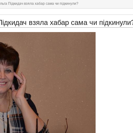
льга Підкидач взяла хабар сама чи підкинули?
ідкидач взяла хабар сама чи підкинули