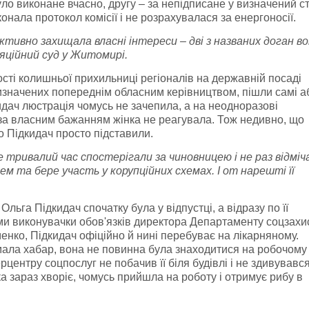
було виконане вчасно, другу – за непідписане у визначений с
онала протокол комісії і не розрахувалася за енергоносії.
ктивно захищала власні інтереси – дві з названих доган в
яційний суд у Житомирі.
ості колишньої прихильниці регіоналів на державній посаді
ризначених попереднім обласним керівництвом, пішли самі а
идач люстрація чомусь не зачепила, а на неодноразові
 за власним бажанням жінка не реагувала. Тож недивно, що
о Підкидач просто підставили.
тривалий час спостерігали за чиновницею і не раз відміч
 та бере участь у корупційних схемах. І от нарешті її
Ольга Підкидач спочатку була у відпустці, а відразу по її
ами виконувачки обов'язків директора Департаменту соцзахи
ко, Підкидач офіційно й нині перебуває на лікарняному.
имала хабар, вона не повинна була знаходитися на робочому
рцентру соцпослуг не побачив її біля будівлі і не здивувався
а зараз хворіє, чомусь прийшла на роботу і отримує рибу в