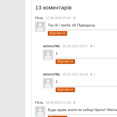
13 коментарів
Гість
17.09.2015
15:44
#
Так їй і треба тій Підкидачці
Відповісти
wUmrLVWz
05.05.2022
00:17
#
↑
1
Відповісти
wUmrLVWz
05.05.2022
00:18
#
↑
1
Відповісти
Гість
18.09.2015
12:20
#
Буде курва знати як хабарі брати! Нікол