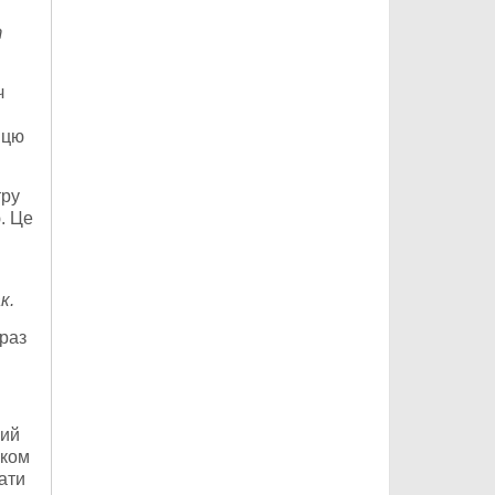
т
ч
в
ицю
тру
. Це
к.
араз
ний
иком
ати