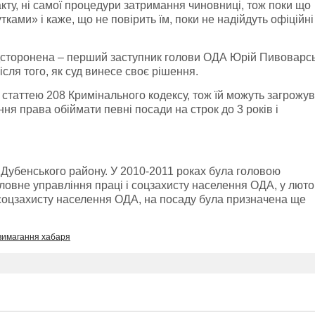
акту, ні самої процедури затримання чиновниці, тож поки що
ками» і каже, що не повірить їм, поки не надійдуть офіційні
ідсторонена – перший заступник голови ОДА Юрій Пивоварс
сля того, як суд винесе своє рішення.
 статтею 208 Кримінального кодексу, тож їй можуть загрожу
ня права обіймати певні посади на строк до 3 років і
 Дубенського району. У 2010-2011 роках була головою
оловне управління праці і соцзахисту населення ОДА, у лют
соцзахисту населення ОДА, на посаду була призначена ще
вимагання хабаря