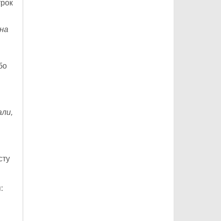
трок
она
бо
али,
сту
: