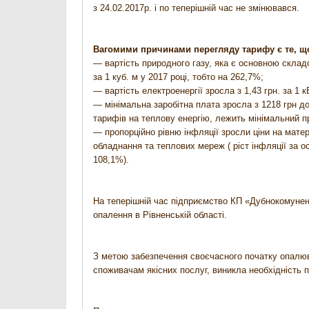
з 24.02.2017р. і по теперішній час не змінювався.
Вагомими причинами перегляду тарифу є те, що 
— вартість природного газу, яка є основною складо
за 1 куб. м у 2017 році, тобто на 262,7%;
— вартість електроенергії зросла з 1,43 грн. за 1 к
— мінімальна заробітна плата зросла з 1218 грн д
тарифів на теплову енергію, лежить мінімальний пр
— пропорційно рівню інфляції зросли ціни на матер
обладнання та теплових мереж ( ріст інфляції за 
108,1%).
На теперішній час підприємство КП «Дубнокомунене
опалення в Рівненській області.
З метою забезпечення своєчасного початку опалюв
споживачам якісних послуг, виникла необхідність 