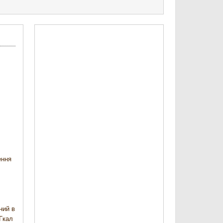
ення
ний в
 Гкал