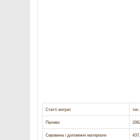
Статті витрат
тис
Паливо
206
Сировина і допоміжні матеріали
437