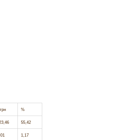
.грн
%
23,46
55,42
,01
1,17