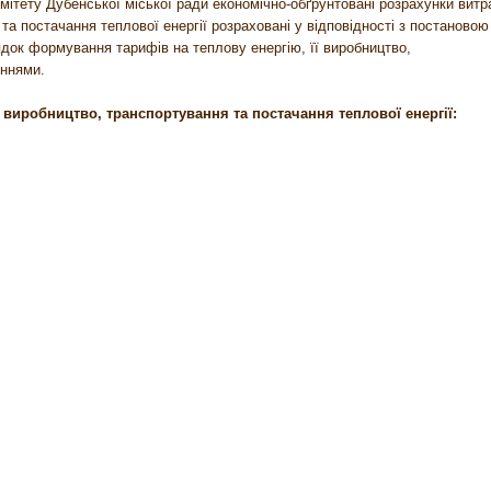
ітету Дубенської міської ради економічно-обґрунтовані розрахунки витра
а постачання теплової енергії розраховані у відповідності з постановою
ядок формування тарифів на теплову енергію, її виробництво,
еннями.
а виробництво, транспортування та постачання теплової енергії: