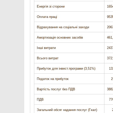
Енергія зі сторони
165
Оплата праці
953
Відрахування на соціальні заходи
206
Амортизація основних засобів
461
Інші витрати
243
Всього витрат
372
Прибуток для інвест.програми (3,51%)
132
Податок на прибуток
29
Вартість послуг без ПДВ
388
ПДВ
776
Загальний обсяг надання послуг (Гкал)
24