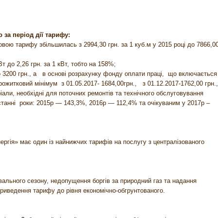
за період дії тарифу:
вою тарифу збільшилась з 2994,30 грн. за 1 куб.м у 2015 році до 7866,00
Вт до 2,26 грн. за 1 кВт, тобто на 158%;
о 3200 грн., а в основі розрахунку фонду оплати праці, що включаєтьс
ожитковий мінімум з 01.05.2017- 1684,00грн., з 01.12.2017-1762,00 грн.
іали, необхідні для поточних ремонтів та технічного обслуговування
останні роки: 2015р — 143,3%, 2016р — 112,4% та очікуваним у 2017р –
ргія» має один із найнижчих тарифів на послугу з централізованого
ального сезону, недопущення боргів за природний газ та надання
приведення тарифу до рівня економічно-обгрунтованого.