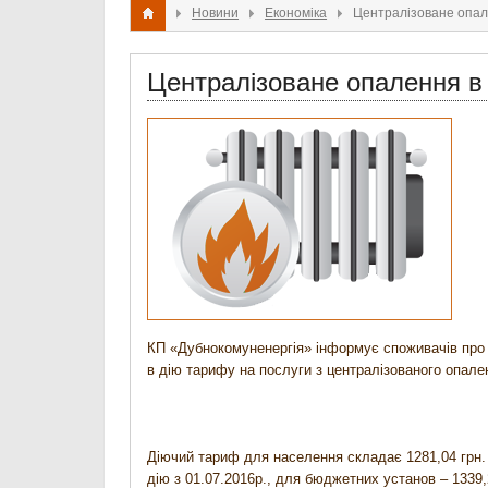
Новини
Економіка
Централізоване опал
Централізоване опалення в
КП «Дубнокомуненергія» інформує споживачів про 
в дію тарифу на послуги з централізованого опале
Діючий тариф для населення складає 1281,04 грн. з
дію з 01.07.2016р., для бюджетних установ – 1339,2