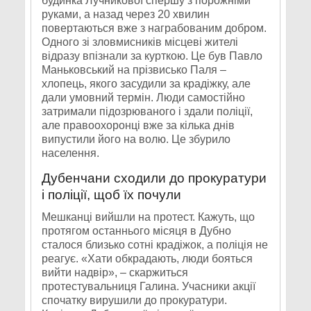
будинка Лучникової спершу з порожніми
руками, а назад через 20 хвилин
повертаються вже з награбованим добром.
Одного зі зловмисників місцеві жителі
відразу впізнали за курткою. Це був Павло
Маньковський на прізвисько Паля –
хлопець, якого засудили за крадіжку, але
дали умовний термін. Люди самостійно
затримали підозрюваного і здали поліції,
але правоохоронці вже за кілька днів
випустили його на волю. Це збурило
населення.
Дубенчани сходили до прокуратури
і поліції, щоб їх почули
Мешканці вийшли на протест. Кажуть, що
протягом останнього місяця в Дубно
сталося близько сотні крадіжок, а поліція не
реагує. «Хати обкрадають, люди бояться
вийти надвір», – скаржиться
протестувальниця Галина. Учасники акції
спочатку вирушили до прокуратури.