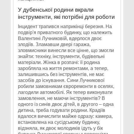
У дубенської родини вкрали
інструменти, які потрібні для роботи
Інцидент трапився наприкінці березня. На
подвір'я приватного будинку, що належить
Валентині Лучниковій, вдерлося двоє
злодіїв. Зламавши двері гаража,
зловмисники винесли все цінне, що змогли
знайти: техніку, інструменти, будівельні
матеріали. Жінка в розпачі: її родина
заробляла на життя ремонтами, а тепер,
залишившись без інструментів, не має
засобів до існування. Сини Лучникової
робили замовникам євроремонти в оселях,
лагодили автомобілі. Як тепер виконувати
замовлення, не маючи інструментів? В
одного із синів двоє дітей, в другого – одна
дитина, треба годувати родини. Крадіїв
вдалося вичислити майже одразу: камера,
встановлена на сусідському будинку,
відзняла, як двоє молодиків ідуть у бік