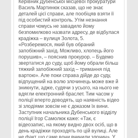
Керівник Дубенської місцевої прокуратури
Василь Мартинюк сказав, що не знає
деталей цієї справи, але пообіцяв взяти її
під особистий контроль. Утім незнання
справи чомусь не завадило йому
безпомилково назвати адресу, де відбулася
крадіжка – вулиця Золота, 5.
«Розберемося, який був обраний
запобіжний захід. Можливо, хлопець його
порушив», – пояснив прокурор. – Будемо
звертатися до суду, щоб йому обрали більш
тяжкий запобіжний захід – тримання під
вартою». Але поки справа дійде до суду,
відпущений на волю злочинець може вже й
зникнути, адже, судячи з усього, на нього не
вдягли електронний браслет. Тим часом у
поліції вперто доводять, що наявність відео
зі злодіями зовсім не є доказом їх вини.
Заступник начальника Дубенського відділу
поліції Ігор Самолюк каже: «Так, є
відеозапис, на якому видно двох осіб, що в
день крадіжки проходять по цій вулиці. Але
не факт, що саме вони вчинили злочин». У