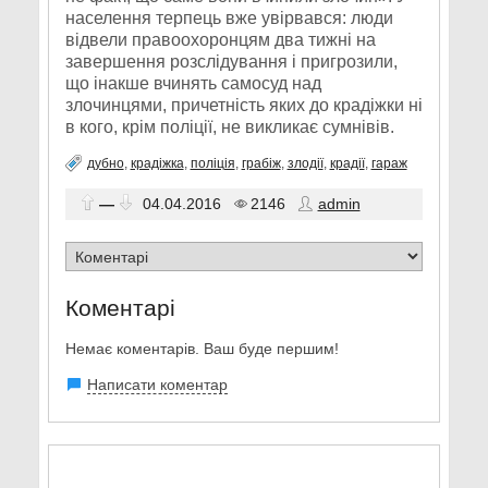
населення терпець вже увірвався: люди
відвели правоохоронцям два тижні на
завершення розслідування і пригрозили,
що інакше вчинять самосуд над
злочинцями, причетність яких до крадіжки ні
в кого, крім поліції, не викликає сумнівів.
дубно
,
крадіжка
,
поліція
,
грабіж
,
злодії
,
крадії
,
гараж
—
04.04.2016
2146
admin
Коментарі
Немає коментарів. Ваш буде першим!
Написати коментар