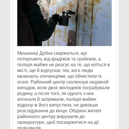
Мешканці Дубна скаржаться, що
потерпають від крадіжок та грабежів, а
поліція майже не реагує на те, що коїться в
місті, ще й відпускає тих, кого люди
вважають злочинцями, що обчистили їх
оселі. Районний центр сколихнув недавній
випадок, коли двоє молодиків пограбували
родину, а після того, як одного з них
впізнали й затримали, поліція майже
відразу ж його випустила, не довівши
розслідування до кінця. Обурені жителі
районного центру вирушили до
прокуратури, щоб поскаржитися на дії
поліціянтів.