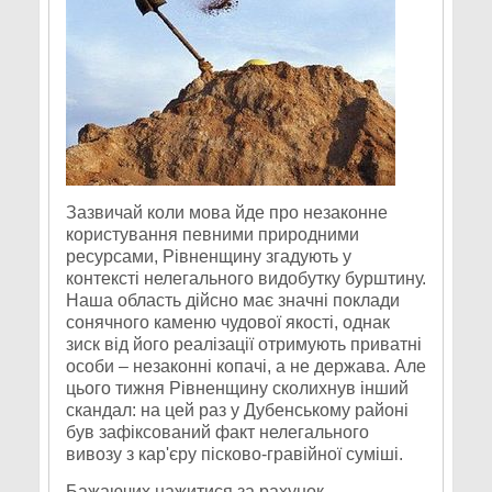
Зазвичай коли мова йде про незаконне
користування певними природними
ресурсами, Рівненщину згадують у
контексті нелегального видобутку бурштину.
Наша область дійсно має значні поклади
сонячного каменю чудової якості, однак
зиск від його реалізації отримують приватні
особи – незаконні копачі, а не держава. Але
цього тижня Рівненщину сколихнув інший
скандал: на цей раз у Дубенському районі
був зафіксований факт нелегального
вивозу з кар'єру пісково-гравійної суміші.
Бажаючих нажитися за рахунок