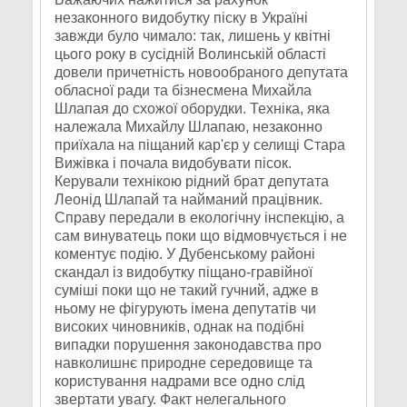
незаконного видобутку піску в Україні
завжди було чимало: так, лишень у квітні
цього року в сусідній Волинській області
довели причетність новообраного депутата
обласної ради та бізнесмена Михайла
Шлапая до схожої оборудки. Техніка, яка
належала Михайлу Шлапаю, незаконно
приїхала на піщаний кар'єр у селищі Стара
Вижівка і почала видобувати пісок.
Керували технікою рідний брат депутата
Леонід Шлапай та найманий працівник.
Справу передали в екологічну інспекцію, а
сам винуватець поки що відмовчується і не
коментує подію. У Дубенському районі
скандал із видобутку піщано-гравійної
суміші поки що не такий гучний, адже в
ньому не фігурують імена депутатів чи
високих чиновників, однак на подібні
випадки порушення законодавства про
навколишнє природне середовище та
користування надрами все одно слід
звертати увагу. Факт нелегального