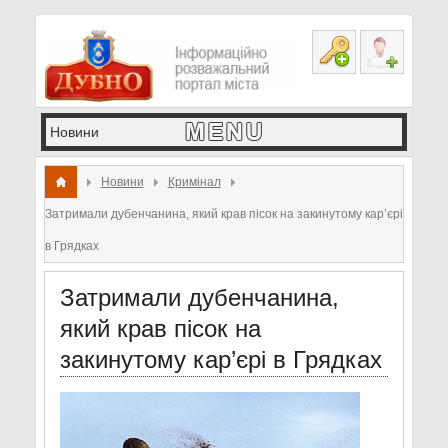
Новини
Кримінал
Затримали дубенчанина, який крав пісок на закинутому кар’єрі
в Грядках
Затримали дубенчанина,
який крав пісок на
закинутому кар’єрі в Грядках