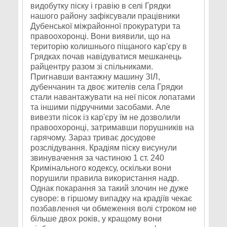
видобутку піску і гравію в селі Грядки
нашого району зафіксували працівники
Дубенської міжрайонної прокуратури та
правоохоронці. Вони виявили, що на
територію колишнього піщаного кар'єру в
Грядках почав навідуватися мешканець
райцентру разом зі спільниками.
Пригнавши вантажну машину ЗІЛ,
дубенчанин та двоє жителів села Грядки
стали навантажувати на неї пісок лопатами
та іншими підручними засобами. Але
вивезти пісок із кар'єру їм не дозволили
правоохоронці, затримавши порушників на
гарячому. Зараз триває досудове
розслідування. Крадіям піску висунули
звинувачення за частиною 1 ст. 240
Кримінального кодексу, оскільки вони
порушили правила використання надр.
Однак покарання за такий злочин не дуже
суворе: в гіршому випадку на крадіїв чекає
позбавлення чи обмеження волі строком не
більше двох років, у кращому вони