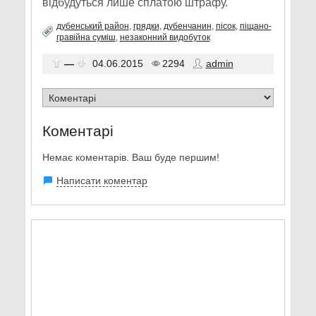
відбудуться лише сплатою штрафу.
дубенський район
,
грядки
,
дубенчанин
,
пісок
,
піщано-
гравійна суміш
,
незаконний видобуток
—
04.06.2015
2294
admin
Коментарі
Немає коментарів. Ваш буде першим!
Написати коментар