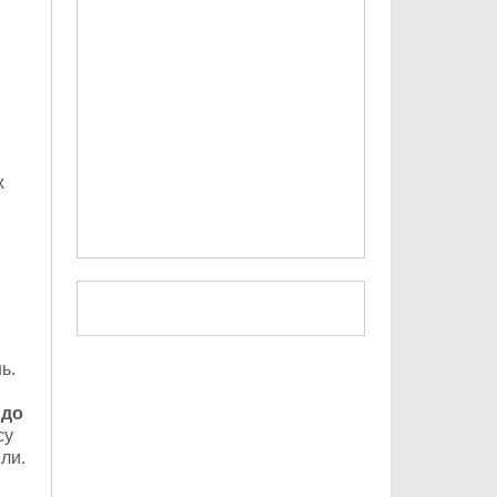
х
ь.
до
су
ли.