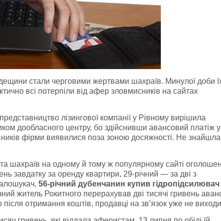
дещини стали черговими жертвами шахраїв. Минулої доби ї
ктично всі потерпіли від афер
зловмисників
на сайтах
 представництво лізингової компанії у Рівному вирішила
иком до
обласного
центру, бо здійснивши авансовий платіж у
вників фірми виявилися поза зоною досяжності. Не знайшла
ета шахраїв на одному й тому ж популярному сайті оголошен
нь завдатку за оренду квартири, 29-річний — за дві з
талошукач,
56-річний
дубенчанин
купив
гідропідсилювач
ічний житель
Рокитного
перерахував дві тисячі гривень аван
о після отримання коштів, продавці на зв’язок уже не виходи
исяч гривень, які віддала аферистам. 13 липня по обіді їй