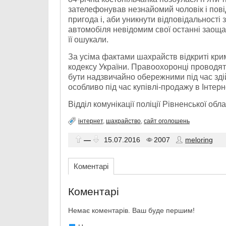
зателефонував незнайомий чоловік і пові
пригода і, аби уникнути відповідальності 
автомобіля невідомим свої останні заоща
її ошукали.
За усіма фактами шахрайств відкриті кри
кодексу України. Правоохоронці проводят
бути надзвичайно обережними під час зді
особливо під час купівлі-продажу в Інтерне
Відділ комунікації поліції Рівненської обла
інтернет
,
шахрайство
,
сайт оголошень
—
15.07.2016
2007
meloring
Коментарі
Коментарі
Немає коментарів. Ваш буде першим!