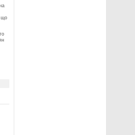
на
, що
го
ян