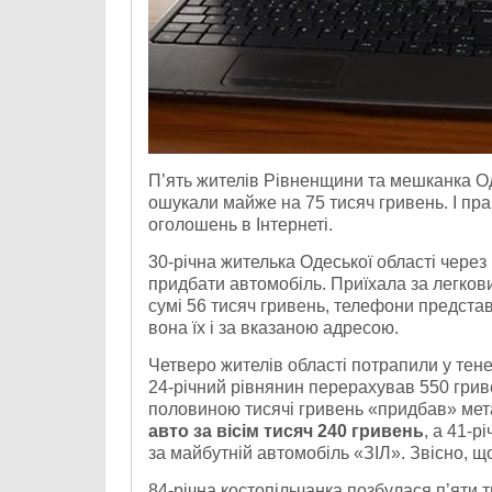
П’ять жителів Рівненщини та мешканка О
ошукали майже на 75 тисяч гривень. І пра
оголошень в Інтернеті.
30-річна жителька Одеської області через
придбати автомобіль. Приїхала за легков
сумі 56 тисяч гривень, телефони предста
вона їх і за вказаною адресою.
Четверо жителів області потрапили у тен
24-річний
рівнянин
перерахував 550 гриве
половиною тисячі гривень «придбав» ме
авто за вісім тисяч 240 гривень
, а 41-р
за майбутній автомобіль «ЗІЛ». Звісно, щ
84-річна
костопільчанка
позбулася п’яти т