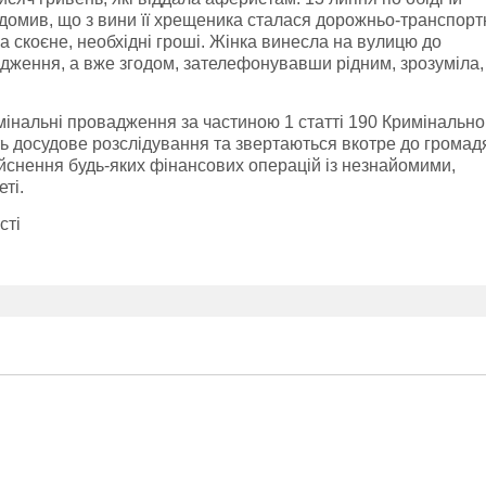
домив, що з вини її хрещеника сталася дорожньо-транспорт
за скоєне, необхідні гроші. Жінка винесла на вулицю до
дження, а вже згодом, зателефонувавши рідним, зрозуміла
мінальні провадження за частиною 1 статті 190 Кримінально
ь досудове розслідування та звертаються вкотре до громад
йснення будь-яких фінансових операцій із незнайомими,
ті.
сті