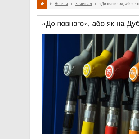
Новини
Кримінал
«До повного», або як
«До повного», або як на Д