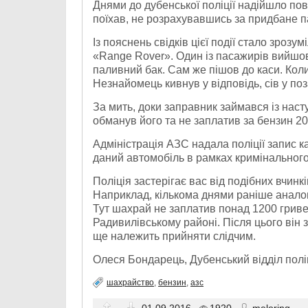
Днями до дубенської поліції надійшло пові
поїхав, не розрахувавшись за придбане п
Із пояснень свідків цієї події стало зрозу
«Range Rover». Один із пасажирів вийшо
паливний бак. Сам же пішов до каси. Коли
Незнайомець кивнув у відповідь, сів у по
За мить, доки заправник займався із нас
обманув його та не заплатив за бензин 20
Адміністрація АЗС надала поліції запис 
даний автомобіль в рамках кримінального
Поліція застерігає вас від подібних вчин
Наприклад, кількома днями раніше аналог
Тут шахрай не заплатив понад 1200 гривен
Радивилівському районі. Після цього він 
ще належить прийняти слідчим.
Олеся Бондарець, Дубенський відділ поліц
шахрайство
,
бензин
,
азс