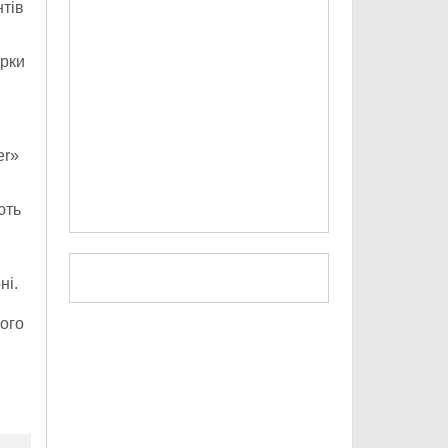
нтів
арки
.
er»
ють
ні.
ього