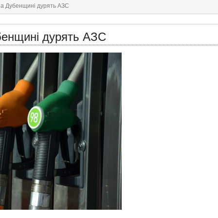
 на Дубенщині дурять АЗС
убенщині дурять АЗС