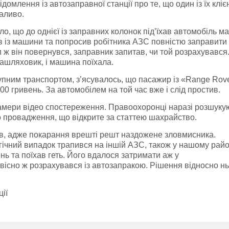
домлення із автозаправної станції про те, що один із їх кліє
аливо.
міло, що до однієї із заправних колонок під’їхав автомобіль м
в із машини та попросив робітника АЗС повністю заправити
 ж він повернувся, заправник запитав, чи той розрахувався
зашляховик, і машина поїхала.
тупним транспортом, з’ясувалось, що пасажир із «Range Rov
00 гривень. За автомобілем на той час вже і слід простив.
камери відео спостереження. Правоохоронці наразі розшуку
 провадження, що відкрите за статтею шахрайство.
ків, адже покарання врешті решт наздожене зловмисника.
ічний випадок трапився на іншій АЗС, також у нашому райо
ь та поїхав геть. Його вдалося затримати аж у
звісно ж розрахувався із автозапракою. Рішення відносно н
ії