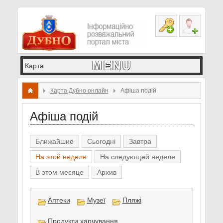
Карта Дубно онлайн
Афіша подій
Афіша подій
Ближайшие
Сьогодні
Завтра
На этой неделе
На следующей неделе
В этом месяце
Архив
Аптеки
Музеї
Пляжі
Продукти харчування