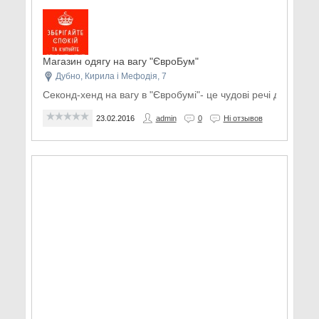
Магазин одягу на вагу "ЄвроБум"
Дубно, Кирила і Мефодія, 7
Секонд-хенд на вагу в "Євробумі"- це чудові речі для всієї с
23.02.2016
admin
0
Ні отзывов