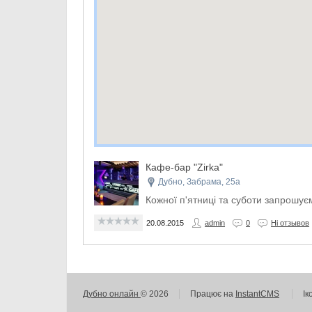
Кафе-бар "Zirka"
Дубно, Забрама, 25а
Кожної п'ятниці та суботи запрошує
20.08.2015
admin
0
Ні отзывов
Дубно онлайн
© 2026
Працює на
InstantCMS
Ік