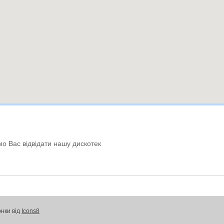
мо Вас відвідати нашу дискотек
онки від
Icons8