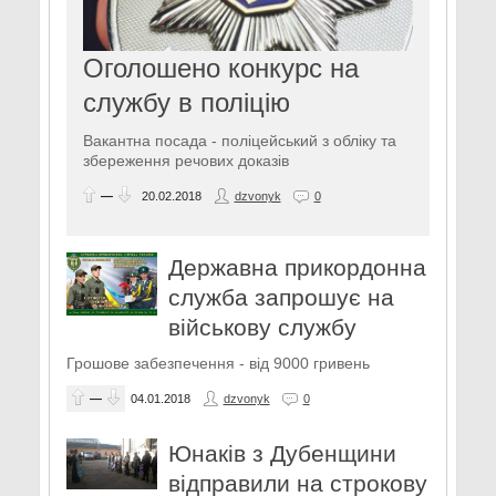
Оголошено конкурс на
службу в поліцію
Вакантна посада - поліцейський з обліку та
збереження речових доказів
—
20.02.2018
dzvonyk
0
Державна прикордонна
служба запрошує на
військову службу
Грошове забезпечення - від 9000 гривень
—
04.01.2018
dzvonyk
0
Юнаків з Дубенщини
відправили на строкову