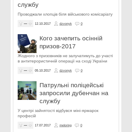
службу
Проводжали хлопців біля військового комісаріату
—
12.10.2017
dzvonyk
0
Кого зачепить осінній
призов-2017
Жодного з призовників не залучатимуть до участі
в антитерористичній операції на сході України
—
05.10.2017
dzvonyk
0
Патрульні поліцейські
запросили дубенчан на
службу
У центрі зайнятості відбувся міні-ярмарок
професій
—
17.07.2017
meloring
0