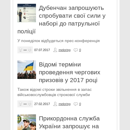
Дубенчан запрошують
спробувати свої сили у
наборі до патрульної
поліції
У понеділок відбудеться прес-конференція
—
07.07.2017
meloring
0
Відомі терміни
проведення чергових
призовів у 2017 році​
Також відомі строки звільнення в запас
військовослужбовців строкової служби
—
27.02.2017
meloring
0
Прикордонна служба
України запрошує на