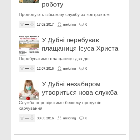
роботу
Пропонують військову службу за контрактом
—
17.02.2017
meloring
0
У Дубні перебуває
плащаниця Ісуса Христа
Перебуватиме плащаниця два дні
—
12.07.2016
meloring
0
У Дубні незабаром
утвориться нова служба
Служба перевірятиме безпеку продуктів
харчування
—
30.03.2016
meloring
0