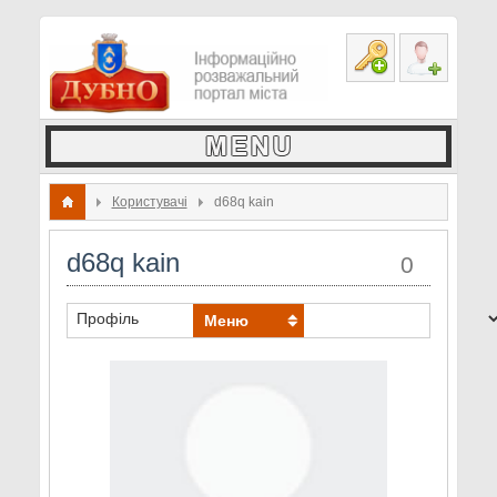
Користувачі
d68q kain
d68q kain
0